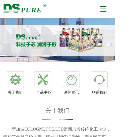
T
o
g
g
l
e
n
a
v
i
g
a
t
i
关于我们
产品中心
新闻资讯
联系我们
o
n
关于我们
       新加坡COLOGNE PTE.LTD是新加坡传统化工企业，