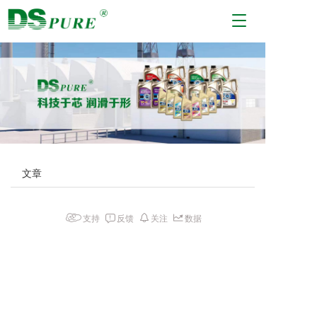
T
o
g
g
l
e
n
a
v
i
g
文章
a
t
i
支持
反馈
关注
数据
o
n