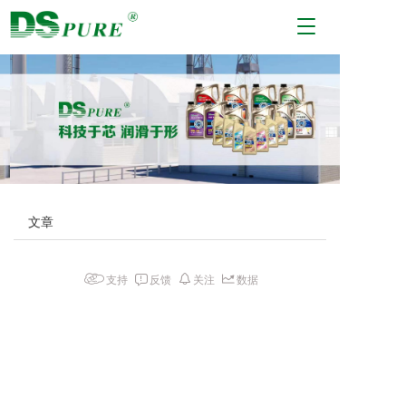
T
o
g
g
l
e
n
a
v
i
g
文章
a
t
i
支持
反馈
关注
数据
o
n