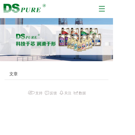
T
o
g
g
l
e
n
a
v
i
g
文章
a
t
i
支持
反馈
关注
数据
o
n