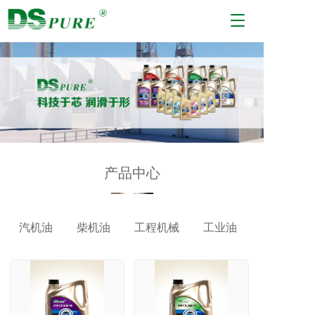
T
o
g
g
l
e
n
a
v
i
g
产品中心
a
t
i
o
汽机油
柴机油
工程机械
工业油
n